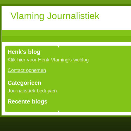
Vlaming Journalistiek
Henk's blog
Klik hier voor Henk Vlaming's weblog
Contact opnemen
Categorieën
Journalistiek bedrijven
Recente blogs